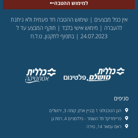
למימוש ההטבה
אין כפל מבצעים | שימוש ההטבה חד פעמית ולא ניתנת
להעברה | מימוש אישי בלבד | תוקף המבצע עד ל
24.07.2023 | בתפוף לתקנון, ט.ל.ח
סניפים
הגן הטכנולוגי 1 (בניין ארז), קומה 3, ירושלים
פריימדיקל תל השומר - גילדסגיים 4, רמת גן
ראס עמאר 14, טירה