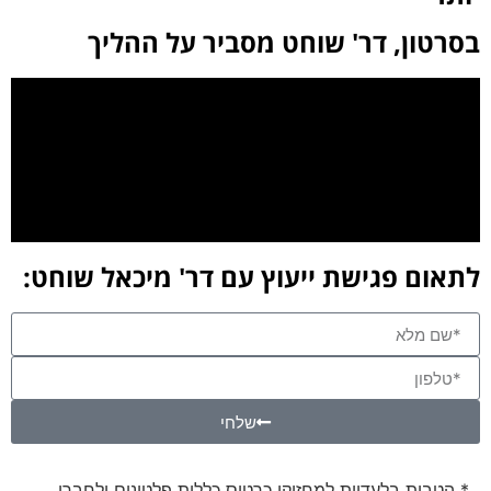
בסרטון, דר' שוחט מסביר על ההליך
לתאום פגישת ייעוץ עם דר' מיכאל שוחט:
שלחי
* הטבות בלעדיות למחזיקי כרטיס כללית פלטינום ולחברי