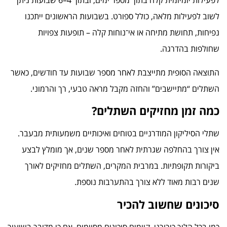
לפעילות יומיומית קלה בתוך מספר ימים, ובתוך 4–6 שבועות ניתן
לשוב לפעילות מלאה, כולל ספורט. בשבועות הראשונים ייתכנו
נפיחות, תחושת מתיחה או אי־נוחות קלה – תופעות צפויות
שחולפות בהדרגה.
התוצאה הסופית מתייצבת לאחר מספר שבועות עד חודשים, כאשר
השתלים “מתיישבים” והחזה מקבל מראה טבעי, רך והרמוני.
כמה זמן מחזיקים השתלים?
שתלי הסיליקון המודרניים בטוחים ואיכותיים משמעותית מבעבר.
אין צורך בהחלפה שגרתית לאחר מספר שנים, אך מומלץ לבצע
ביקורות תקופתיות. במרבית המקרים, השתלים מחזיקים לאורך
שנים רבות מאוד ללא צורך בהתערבות נוספת.
סיכונים שחשוב להכיר
כמו בכל הליך כירורגי, קיימים סיכונים מסוימים, אם כי מדובר בשיעור