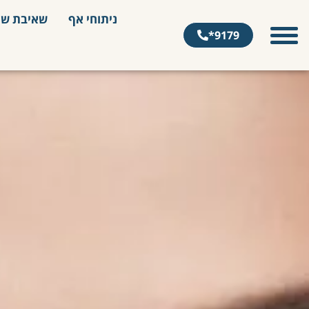
ניתוחי אף
שאיבת שו
9179*