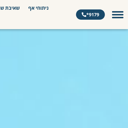
ניתוחי אף
שאיבת שו
9179*