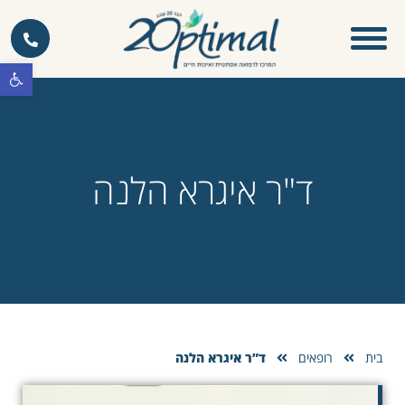
פתח סרגל 
ד"ר איגרא הלנה
בית
רופאים
ד”ר איגרא הלנה