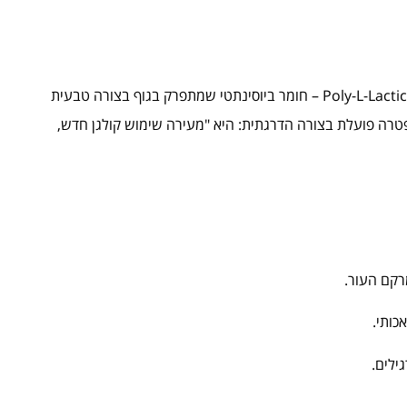
סקולפטרה היא הזרקה המבוססת על חומר בשם Poly-L-Lactic Acid (PLLA) – חומר ביוסינתטי שמתפרק בגוף בצורה טבעית
לפטרה פועלת בצורה הדרגתית: היא "מעירה שימוש קולגן חדש,
רקם העור.
כותי.
ילים.