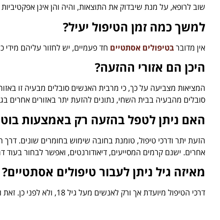
שוב לרופא, על מנת שיבדוק את התוצאות, והיה והן אינן אפקטיביות 
למשך כמה זמן הטיפול יעיל?
אין מדובר
בטיפולים אסתטיים
חד פעמיים, יש לחזור עליהם מידי כ
היכן הם אזורי ההזעה?
המציאות מצביעה על כך, כי מרבית האנשים סובלים מבעיה זו באזור ב
סובלים מהבעיה בבית השחי, נתונים להזעת יתר באזורים אחרים בגוף
האם ניתן לטפל בהזעה רק באמצעות בוטו
הזעת יתר ודרכי טיפול, טומנת בחובה שימוש בחומרים שונים. דרך
אחרים. ישנם קרמים המסייעים, דיאודורנטים, ואפשר לבחור בעוד דר
מאיזה גיל ניתן לעבור טיפולים אסתטיים?
דרכי הטיפול מיועדת אך ורק לאנשים מעל גיל 18, ולא לפני כן. זאת ועוד, לפני הטיפול יש לברר את מהות הבעיה. לעיתים הסימפטומים, נובעים גם ממצב בריאותי לא תקין.
דרכים אלטרנטיביות לטיפול בהזעה