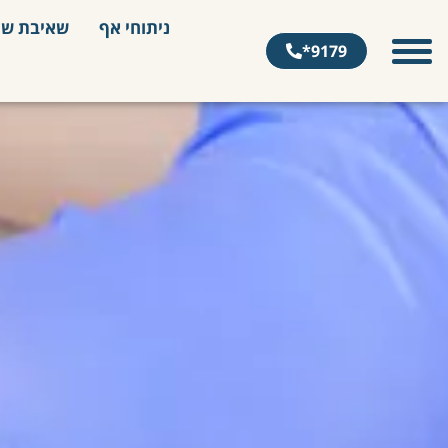
ניתוחי אף
שאיבת שו
9179*