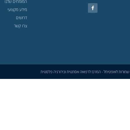
המומחים שלנו
מידע מקצועי
דרושים
צרו קשר
 שמורות לאופטימל - המרכז לרפואה אסתטית וכירורגיה פלסטית