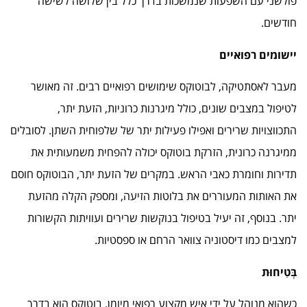
פולשני עם השפעות שנמשכות בדרך כלל בין שלושה לשישה
חודשים.
יישומים רפואיים
מעבר לאסתטיקה, לבוטוקס שימושים רפואיים רבים. זה מאושר
לטיפול במצבים שונים, כולל מיגרנות כרוניות, הזעת יתר,
התכווצויות שרירים ואפילו פעילות יתר של שלפוחית השתן. לסובלים
ממיגרנה כרונית, הזרקת בוטוקס יכולה להפחית משמעותית את
תדירות וחומרת כאבי הראש. במקרים של הזעת יתר, הבוטוקס חוסם
את האותות המעוררים את בלוטות הזיעה, ומספק הקלה מהזעת
יתר. בנוסף, זה יעיל בטיפול בנוקשות שרירים ועוויתות הקשורות
למצבים כמו דיסטוניה צוואר הרחם או ספסטיות.
בְּטִיחוּת
כשהוא מנוהל על ידי איש מקצוע רפואי מיומן, בוטוקס הוא בדרך