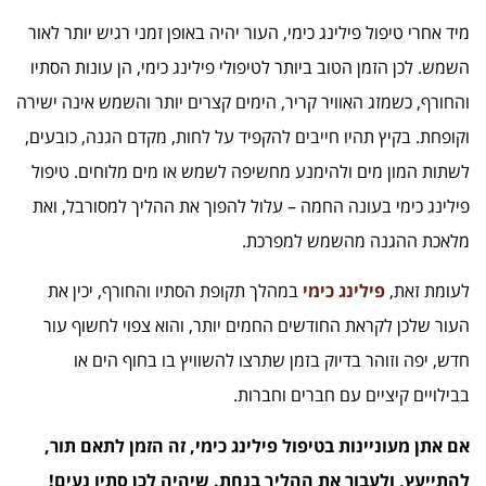
מיד אחרי טיפול פילינג כימי, העור יהיה באופן זמני רגיש יותר לאור
השמש. לכן הזמן הטוב ביותר לטיפולי פילינג כימי, הן עונות הסתיו
והחורף, כשמזג האוויר קריר, הימים קצרים יותר והשמש אינה ישירה
וקופחת. בקיץ תהיו חייבים להקפיד על לחות, מקדם הגנה, כובעים,
לשתות המון מים ולהימנע מחשיפה לשמש או מים מלוחים. טיפול
פילינג כימי בעונה החמה – עלול להפוך את ההליך למסורבל, ואת
מלאכת ההגנה מהשמש למפרכת.
לעומת זאת,
פילינג כימי
במהלך תקופת הסתיו והחורף, יכין את
העור שלכן לקראת החודשים החמים יותר, והוא צפוי לחשוף עור
חדש, יפה וזוהר בדיוק בזמן שתרצו להשוויץ בו בחוף הים או
בבילויים קיציים עם חברים וחברות.
אם אתן מעוניינות בטיפול פילינג כימי, זה הזמן לתאם תור,
להתייעץ, ולעבור את ההליך בנחת. שיהיה לכן סתיו נעים!